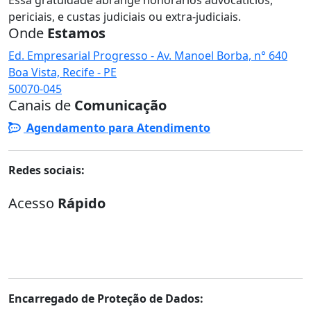
Essa gratuidade abrange honorários advocatícios,
periciais, e custas judiciais ou extra-judiciais.
Onde
Estamos
Ed. Empresarial Progresso - Av. Manoel Borba, n° 640
Boa Vista, Recife - PE
50070-045
Canais de
Comunicação
Agendamento para Atendimento
Redes sociais:
Acesso
Rápido
Atendimento
Plantão Judiciário
Ouvidoria Externa
Consulta Processual
Telefones Úteis
Encarregado de Proteção de Dados: