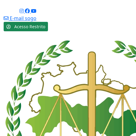
Acessibilidade
Social:
E-mail sogo
Acesso Restrito