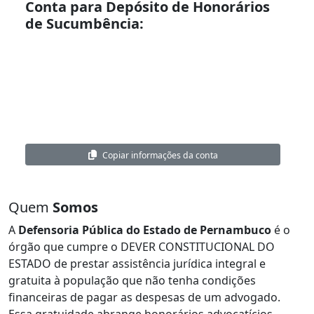
Conta para Depósito de Honorários
de Sucumbência:
Nome:
Defensoria Pública do Estado de Pernambuco
CNPJ:
02.899.512/0001-67
Banco:
Caixa Econômica Federal
Agência:
7297
Conta Corrente:
000574447359-5
Copiar informações da conta
Quem
Somos
A
Defensoria Pública do Estado de Pernambuco
é o
órgão que cumpre o DEVER CONSTITUCIONAL DO
ESTADO de prestar assistência jurídica integral e
gratuita à população que não tenha condições
financeiras de pagar as despesas de um advogado.