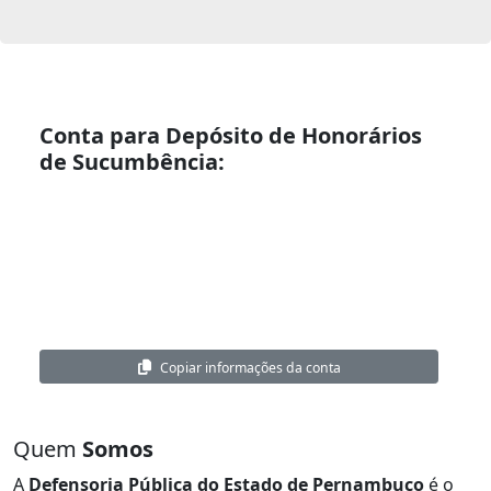
Conta para Depósito de Honorários
de Sucumbência:
Nome:
Defensoria Pública do Estado de Pernambuco
CNPJ:
02.899.512/0001-67
Banco:
Caixa Econômica Federal
Agência:
7297
Conta Corrente:
000574447359-5
Copiar informações da conta
Quem
Somos
A
Defensoria Pública do Estado de Pernambuco
é o