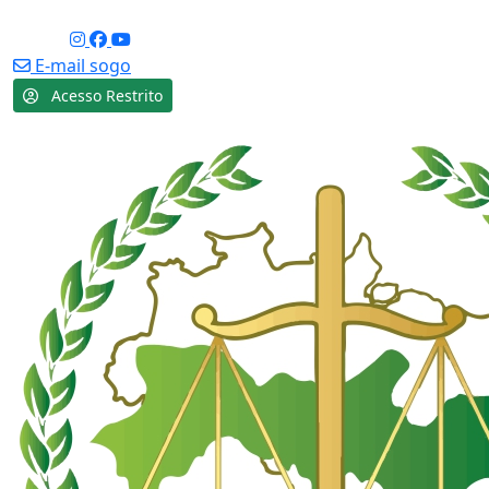
Acessibilidade
Social:
E-mail sogo
Acesso Restrito