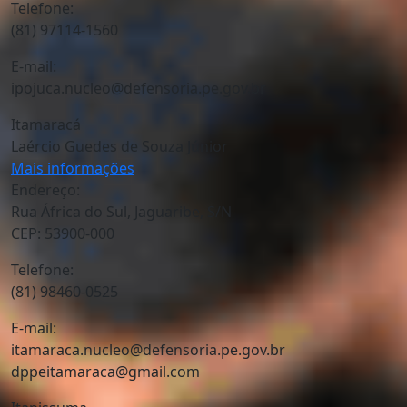
Telefone:
(81) 97114-1560
E-mail:
ipojuca.nucleo@defensoria.pe.gov.br
Itamaracá
Laércio Guedes de Souza Júnior
Mais informações
Endereço:
Rua África do Sul, Jaguaribe, S/N
CEP: 53900-000
Telefone:
(81) 98460-0525
E-mail:
itamaraca.nucleo@defensoria.pe.gov.br
dppeitamaraca@gmail.com