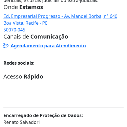
periciais, e custas judiciais ou extra-judiciais.
Onde
Estamos
Ed. Empresarial Progresso - Av. Manoel Borba, n° 640
Boa Vista, Recife - PE
50070-045
Canais de
Comunicação
Agendamento para Atendimento
Redes sociais:
Acesso
Rápido
Atendimento
Plantão Judiciário
Ouvidoria Externa
Consulta Processual
Telefones Úteis
Encarregado de Proteção de Dados:
Renato Salvadori