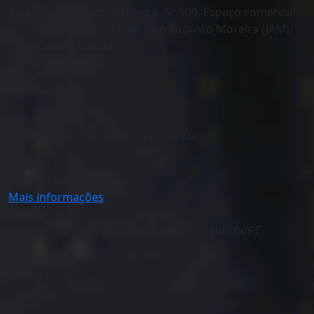
Av. Dr, José Augusto Moreira, Nº 900, Espaço comercial
cobertura 2, Edf. Estação José Augusto Moreira (JAM),
Casa Caiada, Olinda-PE
Telefone:
(81) 99488-3035
E-mail:
olinda.nucleo@defensoria.pe.gov.br
Paulista
Danielle Leite Sousa
Mais informações
Endereço:
Rua Epitácio Pessoa, Nº 278, Centro, Paulista/PE.
Telefone:
(81) 98460-0746
E-mail: