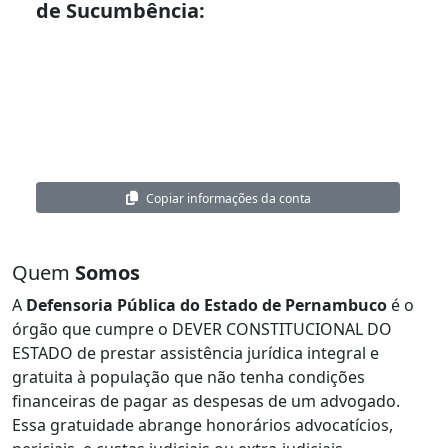
de Sucumbência:
Nome:
Defensoria Pública do Estado de Pernambuco
CNPJ:
02.899.512/0001-67
Banco:
Caixa Econômica Federal
Agência:
7297
Conta Corrente:
000574447359-5
Copiar informações da conta
Quem
Somos
A
Defensoria Pública do Estado de Pernambuco
é o
órgão que cumpre o DEVER CONSTITUCIONAL DO
ESTADO de prestar assistência jurídica integral e
gratuita à população que não tenha condições
financeiras de pagar as despesas de um advogado.
Essa gratuidade abrange honorários advocatícios,