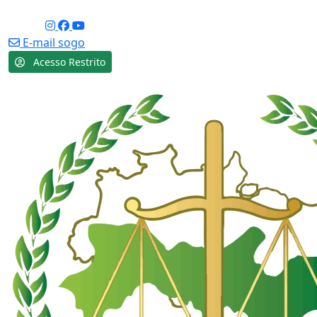
Acessibilidade
Social:
E-mail sogo
Acesso Restrito