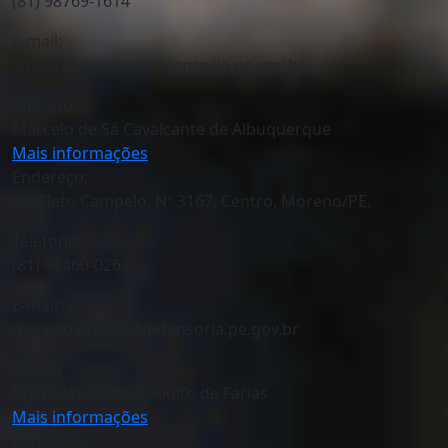
(81) 98769-1614
E-mail:
jaboatao.nucleo@defensoria.pe.gov.br
Moreno
Marcelo de Sá Cavalcante de Albuquerque
Mais informações
Endereço:
Av. Cleto Campelo, Nº 3167, Centro, Moreno/PE.
Telefone:
(81) 99460-0262
E-mail:
moreno.nucleo@defensoria.pe.gov.br
Olinda
Myrta Machado Rodolfo de Farias
Mais informações
Endereço: