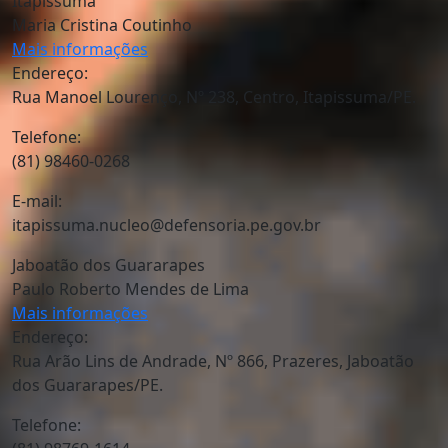
Itapissuma
Maria Cristina Coutinho
Mais informações
Endereço:
Rua Manoel Lourenço, Nº 238, Centro, Itapissuma/PE.
Telefone:
(81) 98460-0268
E-mail:
itapissuma.nucleo@defensoria.pe.gov.br
Jaboatão dos Guararapes
Paulo Roberto Mendes de Lima
Mais informações
Endereço:
Rua Arão Lins de Andrade, Nº 866, Prazeres, Jaboatão
dos Guararapes/PE.
Telefone: