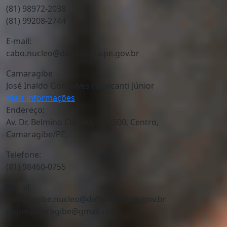
(81) 98972-2038
(81) 99208-2744
E-mail:
cabo.nucleo@defensoria.pe.gov.br
Camaragibe
José Inaldo Gonçalves cavalcanti Júnior
Mais informações
Endereço:
Av. Dr. Belmino Correia, Nº 2500, Centro,
Camaragibe/PE.
Telefone:
(81) 98460-0755
E-mail:
camaragibe.nucleo@defensoria.pe.gov.br
dppecamaragibe@gmail.com