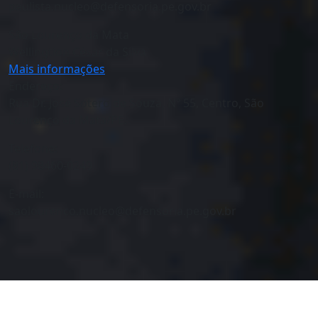
paulista.nucleo@defensoria.pe.gov.br
São Lourenço da Mata
Wellingtion César da Silva
Mais informações
Endereço:
Rua Dr. José Sotero de Souza, Nº 55, Centro, São
Lourenço da Mata/PE.
Telefone:
(81) 98460-0249
E-mail:
saolourenco.nucleo@defensoria.pe.gov.br