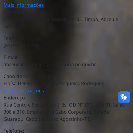
Mais informações
Endereço:
Rua Mascarenhas de Morais, Nº 83, Timbó, Abreu e
Lima/PE.
Telefone:
(81) 98460-0761
E-mail:
abreuelima.nucleo@defensoria.pe.gov.br
Cabo de Santo Agostinho
Eloísa Helena de Oliveira Sequeira Rodrigues
Mais informações
Endereço:
Rua Cento e Sessenta e Três, QD Nº 191, Lote 01, Salas
308 a 310, Empresarial Cabo Corporate, Cidade
Guarapu, Cabo de Santo Agostinho/PE.
Telefone: