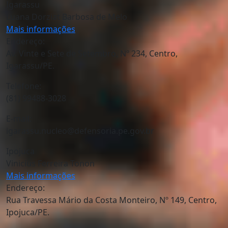
Igarassu
Luana Dorziat Barbosa de Melo
Mais informações
Endereço:
Av. Vinte e Sete de Setembro, Nº 234, Centro,
Igarassu/PE.
Telefone:
(81) 99488-3028
E-mail:
igarassu.nucleo@defensoria.pe.gov.br
Ipojuca
Vinicius Ferreira Tonon
Mais informações
Endereço:
Rua Travessa Mário da Costa Monteiro, Nº 149, Centro,
Ipojuca/PE.