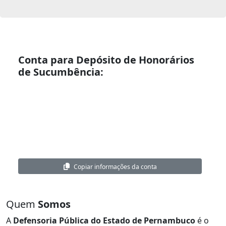
Conta para Depósito de Honorários
de Sucumbência:
Nome:
Defensoria Pública do Estado de Pernambuco
CNPJ:
02.899.512/0001-67
Banco:
Caixa Econômica Federal
Agência:
7297
Conta Corrente:
000574447359-5
Copiar informações da conta
Quem
Somos
A
Defensoria Pública do Estado de Pernambuco
é o