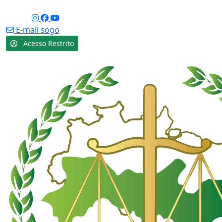
Acessibilidade
Social:
E-mail sogo
Acesso Restrito