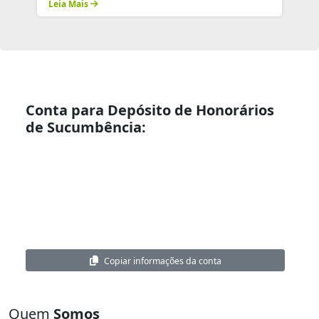
Leia Mais
Conta para Depósito de Honorários
de Sucumbência:
Nome:
Defensoria Pública do Estado de Pernambuco
CNPJ:
02.899.512/0001-67
Banco:
Caixa Econômica Federal
Agência:
7297
Conta Corrente:
000574447359-5
Copiar informações da conta
Quem
Somos