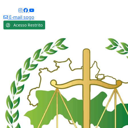
Acessibilidade
Social:
E-mail sogo
Acesso Restrito